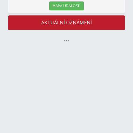
MAPA UDÁLOSTÍ
AKTUÁLNÍ OZNÁMENÍ
---