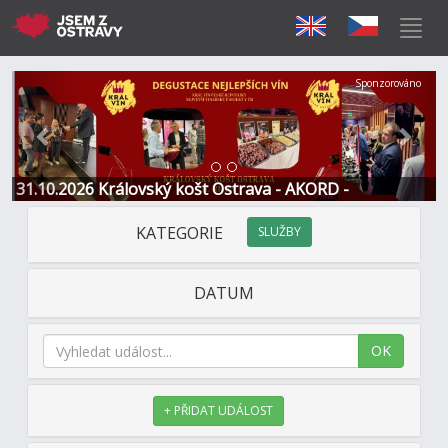
Předchozí
Další
Sponzorováno
31.10.2026 Královský košt Ostrava - AKORD -
Restaurace a Hotel
KATEGORIE
SLUŽBY
DATUM
OK
+ PŘIDAT UDÁLOST