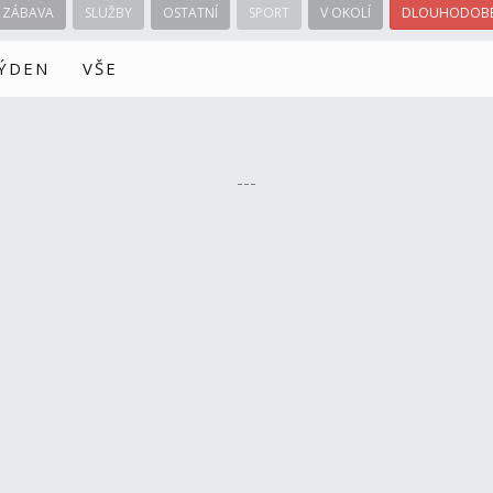
ZÁBAVA
SLUŽBY
OSTATNÍ
SPORT
V OKOLÍ
DLOUHODOBÉ
TÝDEN
VŠE
---