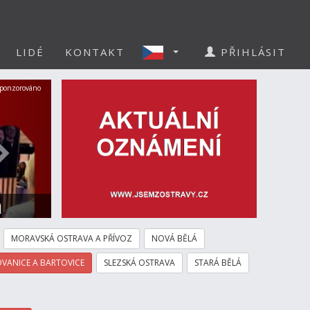
LIDÉ
KONTAKT
PŘIHLÁSIT
Další
ponzorováno
a
MORAVSKÁ OSTRAVA A PŘÍVOZ
NOVÁ BĚLÁ
VANICE A BARTOVICE
SLEZSKÁ OSTRAVA
STARÁ BĚLÁ