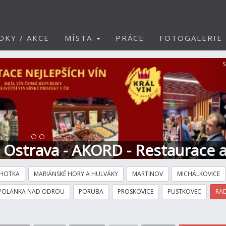
DKY / AKCE
MÍSTA
PRÁCE
FOTOGALERIE
S
t Ostrava - AKORD - Restaurace 
HOTKA
MARIÁNSKÉ HORY A HULVÁKY
MARTINOV
MICHÁLKOVICE
POLANKA NAD ODROU
PORUBA
PROSKOVICE
PUSTKOVEC
RAD