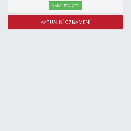
MAPA UDÁLOSTÍ
AKTUÁLNÍ OZNÁMENÍ
---