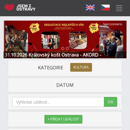
Předchozí
Další
Sponzorováno
31.10.2026 Královský košt Ostrava - AKORD -
Restaurace a Hotel
KATEGORIE
KULTURA
DATUM
OK
+ PŘIDAT UDÁLOST