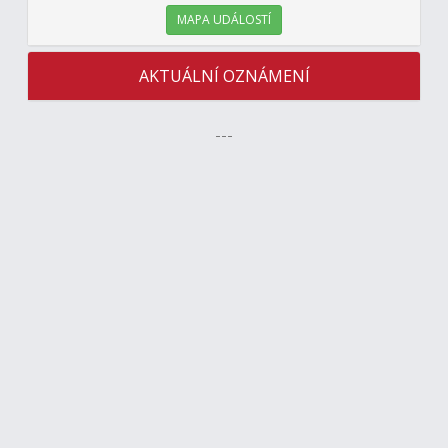
MAPA UDÁLOSTÍ
AKTUÁLNÍ OZNÁMENÍ
---