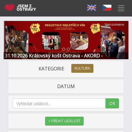
Předchozí
Další
Sponzorováno
31.10.2026 Královský košt Ostrava - AKORD -
Restaurace a Hotel
KATEGORIE
KULTURA
DATUM
OK
+ PŘIDAT UDÁLOST