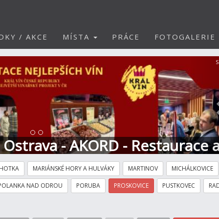
DKY / AKCE
MÍSTA
PRÁCE
FOTOGALERIE
S
t Ostrava - AKORD - Restaurace 
HOTKA
MARIÁNSKÉ HORY A HULVÁKY
MARTINOV
MICHÁLKOVICE
POLANKA NAD ODROU
PORUBA
PROSKOVICE
PUSTKOVEC
RAD