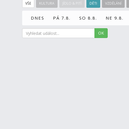
VŠE
KULTURA
JÍDLO & PITÍ
DĚTI
VZDĚLÁNÍ
DNES
PÁ 7.8.
SO 8.8.
NE 9.8.
OK