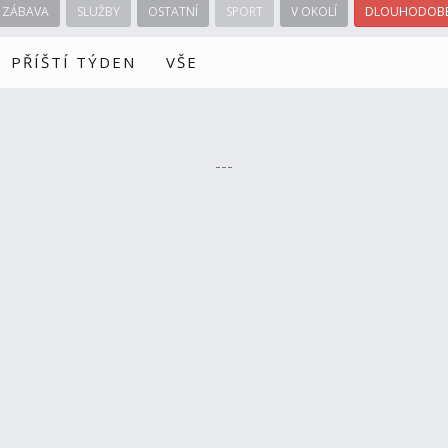
ZÁBAVA
SLUŽBY
OSTATNÍ
SPORT
V OKOLÍ
DLOUHODOBÉ
PŘÍŠTÍ TÝDEN
VŠE
---