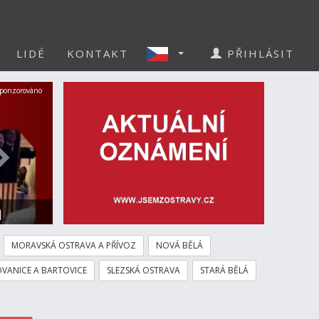
LIDÉ
KONTAKT
PŘIHLÁSIT
Další
ponzorováno
a
MORAVSKÁ OSTRAVA A PŘÍVOZ
NOVÁ BĚLÁ
VANICE A BARTOVICE
SLEZSKÁ OSTRAVA
STARÁ BĚLÁ