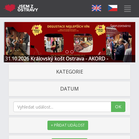
Předchozí
Další
Sponzorováno
31.10.2026 Královský košt Ostrava - AKORD -
Restaurace a Hotel
KATEGORIE
DATUM
OK
+ PŘIDAT UDÁLOST