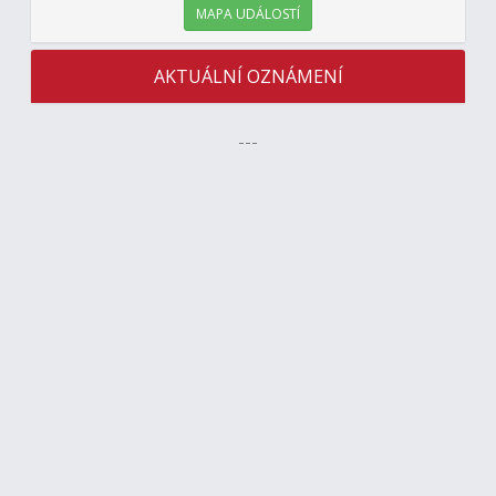
MAPA UDÁLOSTÍ
AKTUÁLNÍ OZNÁMENÍ
---