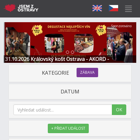
Předchozí
Další
Sponzorováno
31.10.2026 Královský košt Ostrava - AKORD -
Restaurace a Hotel
KATEGORIE
ZÁBAVA
DATUM
OK
+ PŘIDAT UDÁLOST