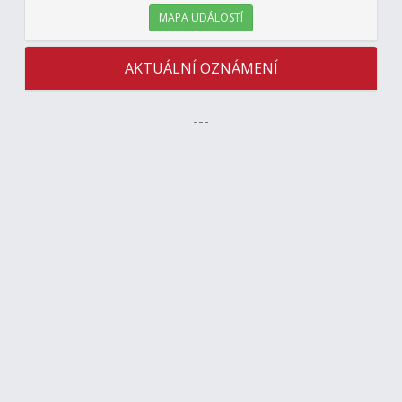
MAPA UDÁLOSTÍ
AKTUÁLNÍ OZNÁMENÍ
---