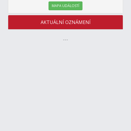
MAPA UDÁLOSTÍ
AKTUÁLNÍ OZNÁMENÍ
---