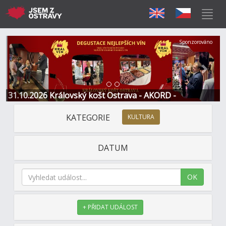
Předchozí
Další
Sponzorováno
31.10.2026 Královský košt Ostrava - AKORD -
Restaurace a Hotel
KATEGORIE
KULTURA
DATUM
OK
+ PŘIDAT UDÁLOST