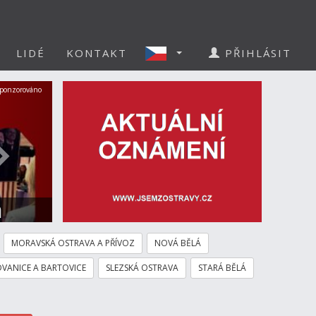
LIDÉ
KONTAKT
PŘIHLÁSIT
Další
ponzorováno
a
MORAVSKÁ OSTRAVA A PŘÍVOZ
NOVÁ BĚLÁ
VANICE A BARTOVICE
SLEZSKÁ OSTRAVA
STARÁ BĚLÁ