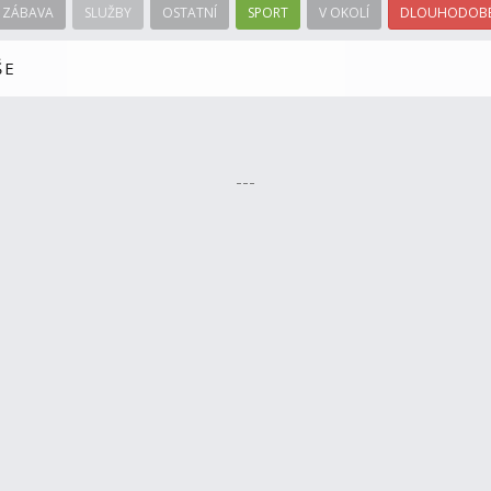
ZÁBAVA
SLUŽBY
OSTATNÍ
SPORT
V OKOLÍ
DLOUHODOBÉ
ŠE
---