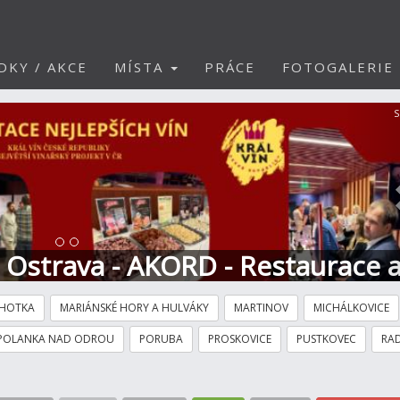
DKY / AKCE
MÍSTA
PRÁCE
FOTOGALERIE
S
t Ostrava - AKORD - Restaurace 
HOTKA
MARIÁNSKÉ HORY A HULVÁKY
MARTINOV
MICHÁLKOVICE
POLANKA NAD ODROU
PORUBA
PROSKOVICE
PUSTKOVEC
RAD