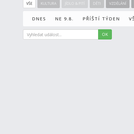
VŠE
KULTURA
JÍDLO & PITÍ
DĚTI
VZDĚLÁNÍ
DNES
NE 9.8.
PŘÍŠTÍ TÝDEN
V
OK