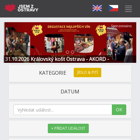
Předchozí
Další
Sponzorováno
31.10.2026 Královský košt Ostrava - AKORD -
Restaurace a Hotel
KATEGORIE
JÍDLO & PITÍ
DATUM
OK
+ PŘIDAT UDÁLOST