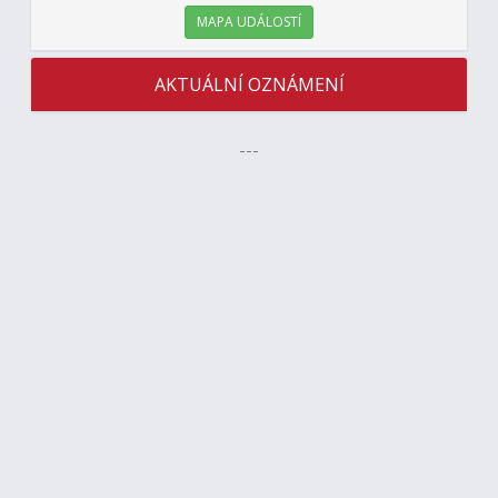
MAPA UDÁLOSTÍ
AKTUÁLNÍ OZNÁMENÍ
---