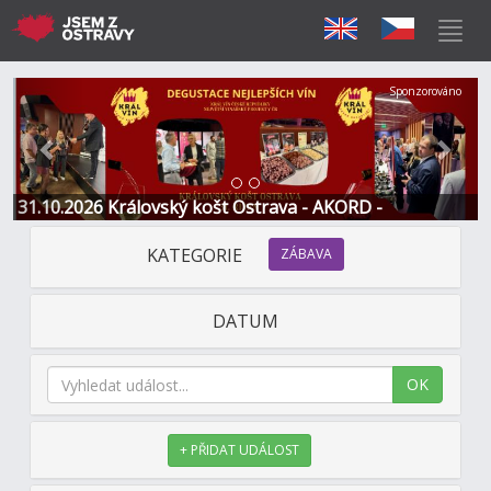
Předchozí
Další
Sponzorováno
31.10.2026 Královský košt Ostrava - AKORD -
Restaurace a Hotel
KATEGORIE
ZÁBAVA
DATUM
OK
+ PŘIDAT UDÁLOST