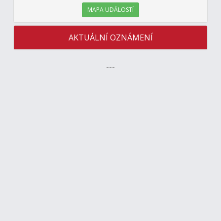
MAPA UDÁLOSTÍ
AKTUÁLNÍ OZNÁMENÍ
---