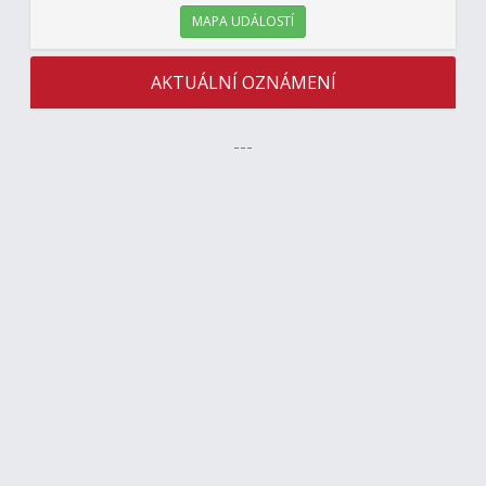
MAPA UDÁLOSTÍ
AKTUÁLNÍ OZNÁMENÍ
---