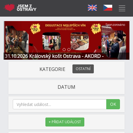
Předchozí
Další
Sponzorováno
31.10.2026 Královský košt Ostrava - AKORD -
Restaurace a Hotel
KATEGORIE
OSTATNÍ
DATUM
OK
+ PŘIDAT UDÁLOST