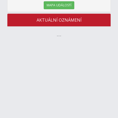
MAPA UDÁLOSTÍ
AKTUÁLNÍ OZNÁMENÍ
---