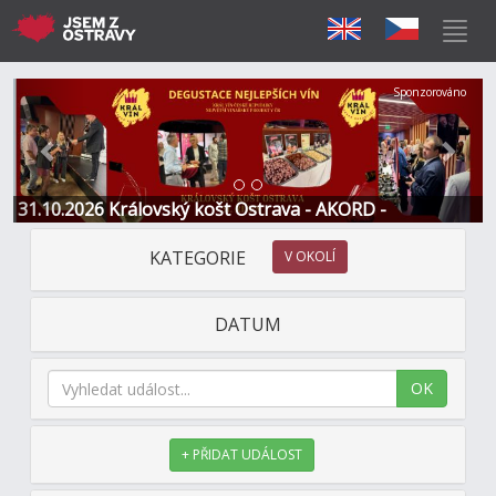
Předchozí
Další
Sponzorováno
31.10.2026 Královský košt Ostrava - AKORD -
Restaurace a Hotel
KATEGORIE
V OKOLÍ
DATUM
OK
+ PŘIDAT UDÁLOST