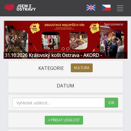
Předchozí
Další
Sponzorováno
31.10.2026 Královský košt Ostrava - AKORD -
Restaurace a Hotel
KATEGORIE
KULTURA
DATUM
OK
+ PŘIDAT UDÁLOST