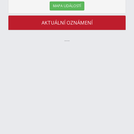
MAPA UDÁLOSTÍ
AKTUÁLNÍ OZNÁMENÍ
---