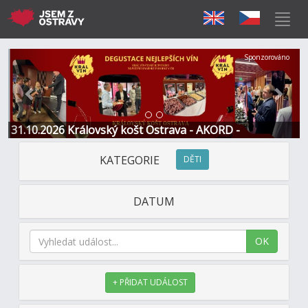
Předchozí
Další
Sponzorováno
31.10.2026 Královský košt Ostrava - AKORD -
Restaurace a Hotel
KATEGORIE
DĚTI
DATUM
OK
+ PŘIDAT UDÁLOST