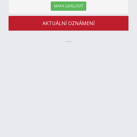
MAPA UDÁLOSTÍ
AKTUÁLNÍ OZNÁMENÍ
---