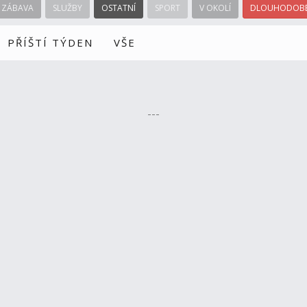
ZÁBAVA
SLUŽBY
OSTATNÍ
SPORT
V OKOLÍ
DLOUHODOBÉ
PŘÍŠTÍ TÝDEN
VŠE
---