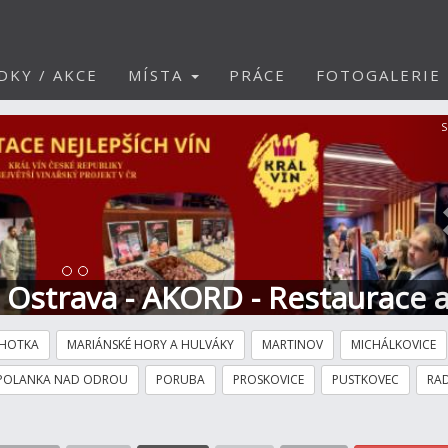
DKY / AKCE
MÍSTA
PRÁCE
FOTOGALERIE
S
t Ostrava - AKORD - Restaurace 
HOTKA
MARIÁNSKÉ HORY A HULVÁKY
MARTINOV
MICHÁLKOVICE
POLANKA NAD ODROU
PORUBA
PROSKOVICE
PUSTKOVEC
RAD