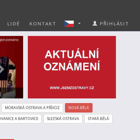
LIDÉ
KONTAKT
PŘIHLÁSIT
Další
ponzorováno
a
MORAVSKÁ OSTRAVA A PŘÍVOZ
NOVÁ BĚLÁ
VANICE A BARTOVICE
SLEZSKÁ OSTRAVA
STARÁ BĚLÁ