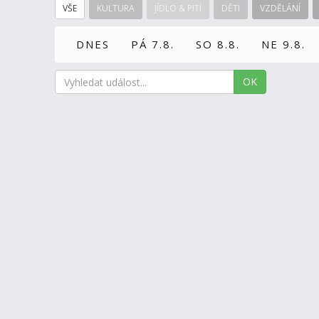
VŠE
KULTURA
JÍDLO & PITÍ
DĚTI
VZDĚLÁNÍ
DNES
PÁ 7.8.
SO 8.8.
NE 9.8.
OK