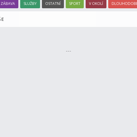
ZÁBAVA
SLUŽBY
OSTATNÍ
SPORT
V OKOLÍ
DLOUHODOBÉ
ŠE
---