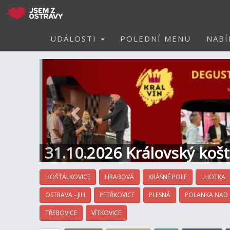
UDÁLOSTI
POLEDNÍ MENU
NABÍ
Předchozí
31.10.2026 Královský koš
Hotel
HOŠŤÁLKOVICE
HRABOVÁ
KRÁSNÉ POLE
LHOTKA
OSTRAVA - JIH
PETŘKOVICE
PLESNÁ
POLANKA NAD
TŘEBOVICE
VÍTKOVICE