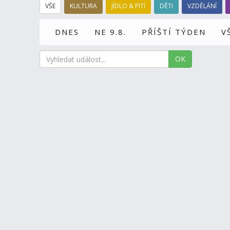
VŠE
KULTURA
JÍDLO & PITÍ
DĚTI
VZDĚLÁNÍ
DNES
NE 9.8.
PŘÍŠTÍ TÝDEN
V
OK