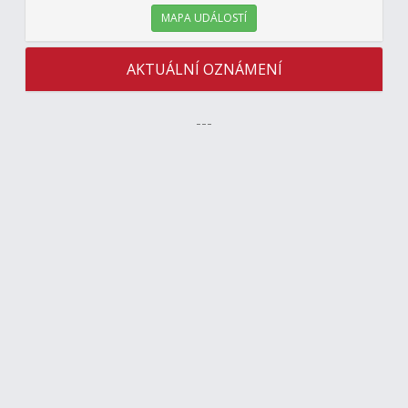
MAPA UDÁLOSTÍ
AKTUÁLNÍ OZNÁMENÍ
---