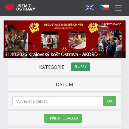
Předchozí
Další
Sponzorováno
31.10.2026 Královský košt Ostrava - AKORD -
Restaurace a Hotel
KATEGORIE
SLUŽBY
DATUM
OK
+ PŘIDAT UDÁLOST