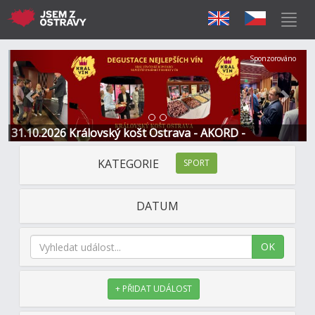
Předchozí
Další
Sponzorováno
31.10.2026 Královský košt Ostrava - AKORD -
Restaurace a Hotel
KATEGORIE
SPORT
DATUM
OK
+ PŘIDAT UDÁLOST