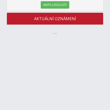
MAPA UDÁLOSTÍ
AKTUÁLNÍ OZNÁMENÍ
---