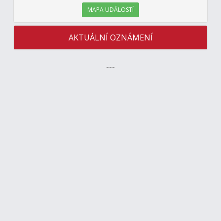
MAPA UDÁLOSTÍ
AKTUÁLNÍ OZNÁMENÍ
---