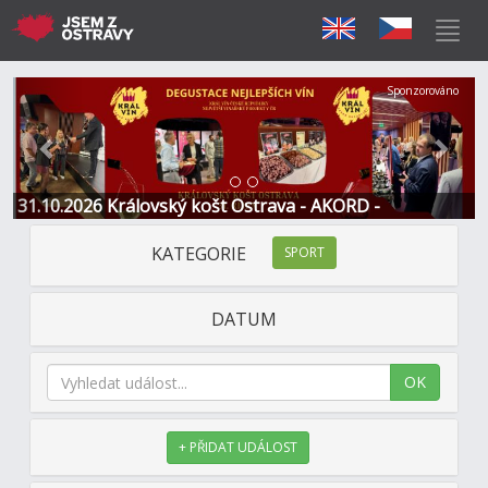
Předchozí
Další
Sponzorováno
31.10.2026 Královský košt Ostrava - AKORD -
Restaurace a Hotel
KATEGORIE
SPORT
DATUM
OK
+ PŘIDAT UDÁLOST