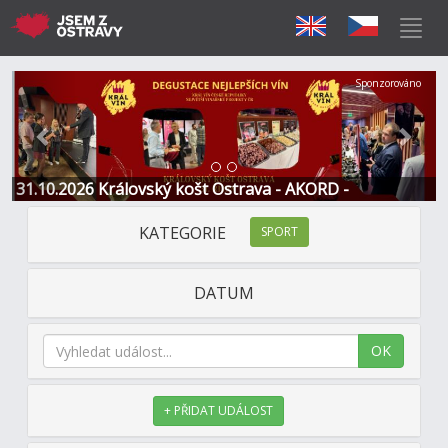
Předchozí
Další
Sponzorováno
31.10.2026 Královský košt Ostrava - AKORD -
Restaurace a Hotel
KATEGORIE
SPORT
DATUM
OK
+ PŘIDAT UDÁLOST