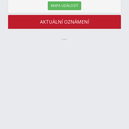
MAPA UDÁLOSTÍ
AKTUÁLNÍ OZNÁMENÍ
---