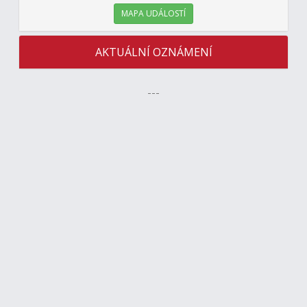
MAPA UDÁLOSTÍ
AKTUÁLNÍ OZNÁMENÍ
---