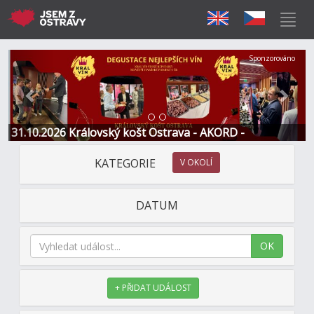
Předchozí
Další
Sponzorováno
31.10.2026 Královský košt Ostrava - AKORD -
Restaurace a Hotel
KATEGORIE
V OKOLÍ
DATUM
OK
+ PŘIDAT UDÁLOST