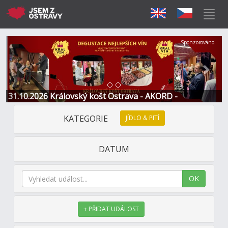
Předchozí
Další
Sponzorováno
31.10.2026 Královský košt Ostrava - AKORD -
Restaurace a Hotel
KATEGORIE
JÍDLO & PITÍ
DATUM
OK
+ PŘIDAT UDÁLOST