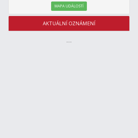
MAPA UDÁLOSTÍ
AKTUÁLNÍ OZNÁMENÍ
---