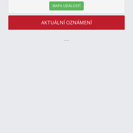
MAPA UDÁLOSTÍ
AKTUÁLNÍ OZNÁMENÍ
---