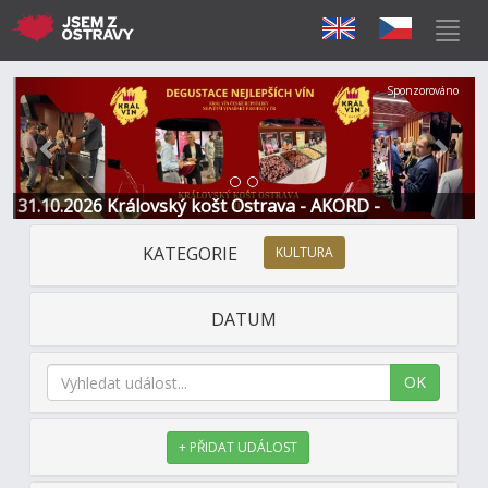
Předchozí
Další
Sponzorováno
31.10.2026 Královský košt Ostrava - AKORD -
Restaurace a Hotel
KATEGORIE
KULTURA
DATUM
OK
+ PŘIDAT UDÁLOST