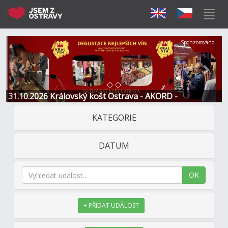
Předchozí
Další
Sponzorováno
31.10.2026 Královský košt Ostrava - AKORD -
Restaurace a Hotel
KATEGORIE
DATUM
OK
+ PŘIDAT UDÁLOST