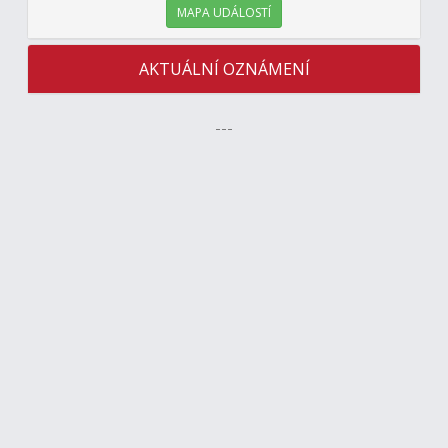
MAPA UDÁLOSTÍ
AKTUÁLNÍ OZNÁMENÍ
---