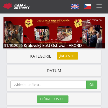
Předchozí
Další
Sponzorováno
31.10.2026 Královský košt Ostrava - AKORD -
Restaurace a Hotel
KATEGORIE
JÍDLO & PITÍ
DATUM
OK
+ PŘIDAT UDÁLOST