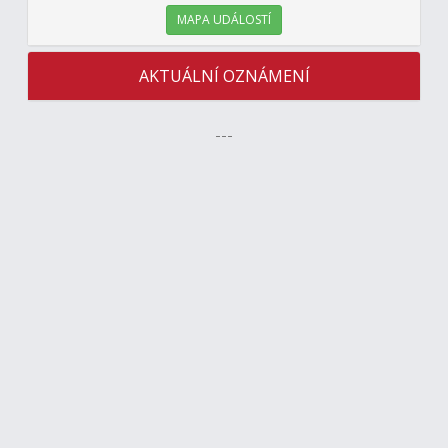
MAPA UDÁLOSTÍ
AKTUÁLNÍ OZNÁMENÍ
---