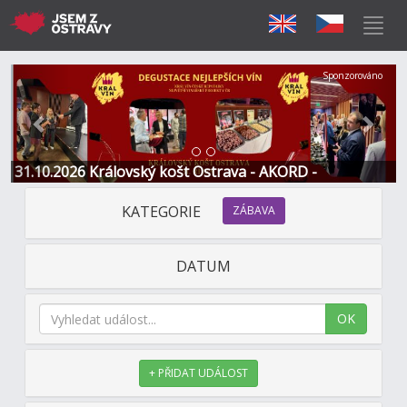
Předchozí
Další
Sponzorováno
31.10.2026 Královský košt Ostrava - AKORD -
Restaurace a Hotel
KATEGORIE
ZÁBAVA
DATUM
OK
+ PŘIDAT UDÁLOST