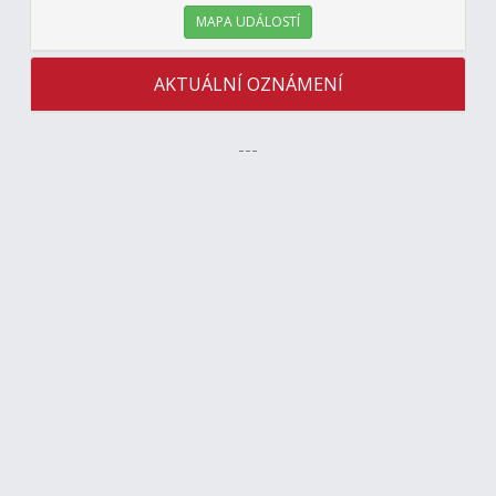
MAPA UDÁLOSTÍ
AKTUÁLNÍ OZNÁMENÍ
---