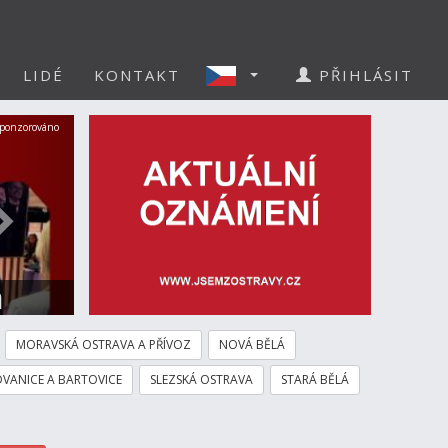
LIDÉ
KONTAKT
PŘIHLÁSIT
Další
ponzorováno
a
MORAVSKÁ OSTRAVA A PŘÍVOZ
NOVÁ BĚLÁ
VANICE A BARTOVICE
SLEZSKÁ OSTRAVA
STARÁ BĚLÁ