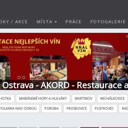
DKY / AKCE
MÍSTA
PRÁCE
FOTOGALERIE
S
t Ostrava - AKORD - Restaurace 
HOTKA
MARIÁNSKÉ HORY A HULVÁKY
MARTINOV
MICHÁLKOVICE
POLANKA NAD ODROU
PORUBA
PROSKOVICE
PUSTKOVEC
RAD