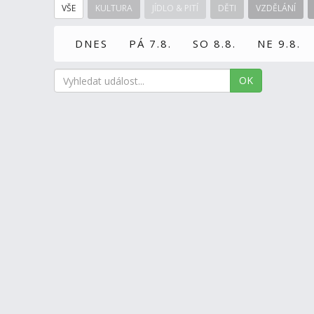
VŠE
KULTURA
JÍDLO & PITÍ
DĚTI
VZDĚLÁNÍ
DNES
PÁ 7.8.
SO 8.8.
NE 9.8.
OK