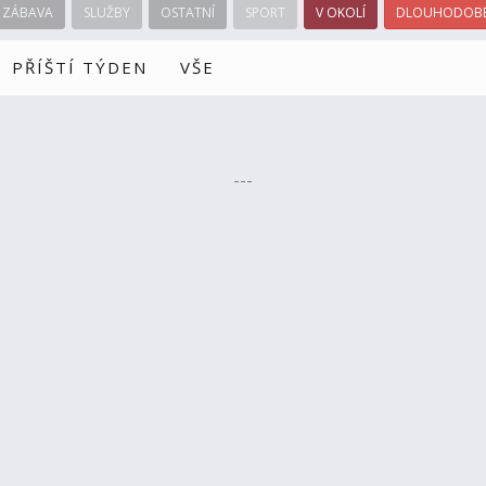
ZÁBAVA
SLUŽBY
OSTATNÍ
SPORT
V OKOLÍ
DLOUHODOBÉ
PŘÍŠTÍ TÝDEN
VŠE
---