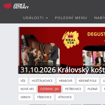
UDÁLOSTI
POLEDNÍ MENU
NABÍ
Předchozí
31.10.2026 Královský koš
Hotel
VŠE
HOŠŤÁLKOVICE
HRABOVÁ
KRÁSNÉ POLE
L
NOVÁ VES
OSTRAVA - JIH
PETŘKOVICE
PLESNÁ
SVINOV
TŘEBOVICE
VÍTKOVICE