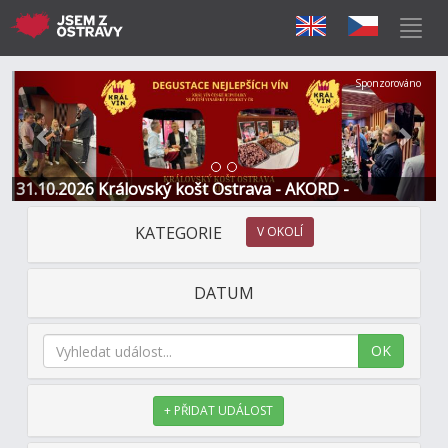
Předchozí
Další
Sponzorováno
31.10.2026 Královský košt Ostrava - AKORD -
Restaurace a Hotel
KATEGORIE
V OKOLÍ
DATUM
OK
+ PŘIDAT UDÁLOST