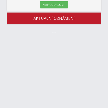
MAPA UDÁLOSTÍ
AKTUÁLNÍ OZNÁMENÍ
---