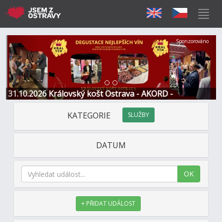
Předchozí
Další
Sponzorováno
31.10.2026 Královský košt Ostrava - AKORD -
Restaurace a Hotel
KATEGORIE
SLUŽBY
DATUM
OK
+ PŘIDAT UDÁLOST