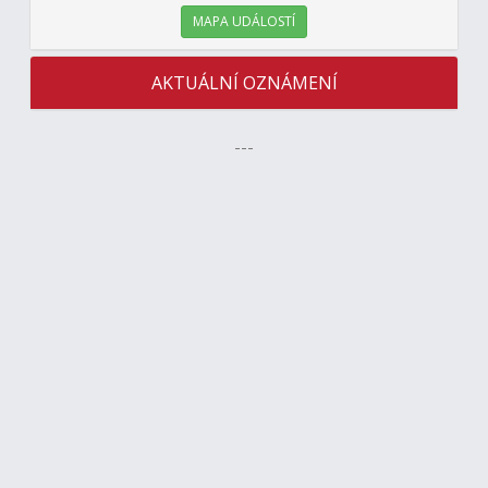
MAPA UDÁLOSTÍ
AKTUÁLNÍ OZNÁMENÍ
---