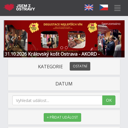
Předchozí
Další
Sponzorováno
31.10.2026 Královský košt Ostrava - AKORD -
Restaurace a Hotel
KATEGORIE
OSTATNÍ
DATUM
OK
+ PŘIDAT UDÁLOST