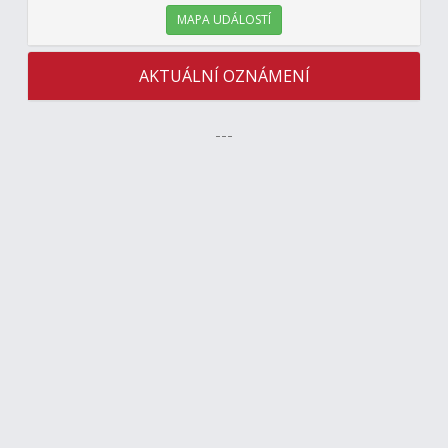
MAPA UDÁLOSTÍ
AKTUÁLNÍ OZNÁMENÍ
---