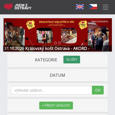
Předchozí
Další
Sponzorováno
31.10.2026 Královský košt Ostrava - AKORD -
Restaurace a Hotel
KATEGORIE
SLUŽBY
DATUM
OK
+ PŘIDAT UDÁLOST