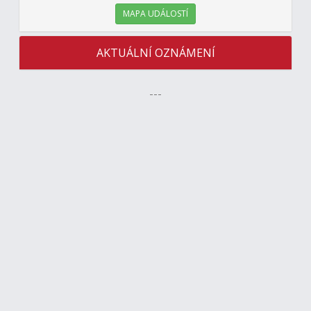
MAPA UDÁLOSTÍ
AKTUÁLNÍ OZNÁMENÍ
---