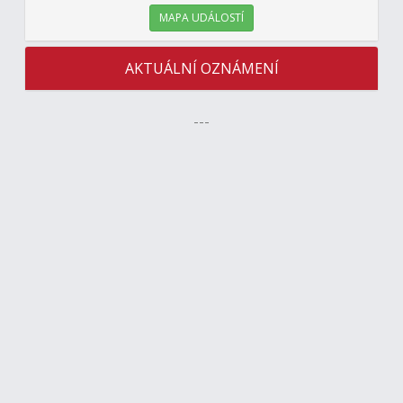
MAPA UDÁLOSTÍ
AKTUÁLNÍ OZNÁMENÍ
---