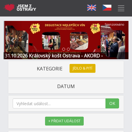
Předchozí
Další
Sponzorováno
31.10.2026 Královský košt Ostrava - AKORD -
Restaurace a Hotel
KATEGORIE
JÍDLO & PITÍ
DATUM
OK
+ PŘIDAT UDÁLOST