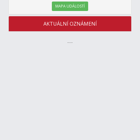
MAPA UDÁLOSTÍ
AKTUÁLNÍ OZNÁMENÍ
---