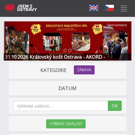
Předchozí
Další
Sponzorováno
31.10.2026 Královský košt Ostrava - AKORD -
Restaurace a Hotel
KATEGORIE
ZÁBAVA
DATUM
OK
+ PŘIDAT UDÁLOST