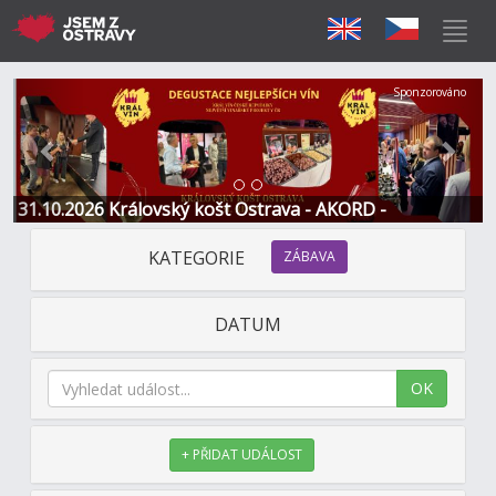
Předchozí
Další
Sponzorováno
31.10.2026 Královský košt Ostrava - AKORD -
Restaurace a Hotel
KATEGORIE
ZÁBAVA
DATUM
OK
+ PŘIDAT UDÁLOST