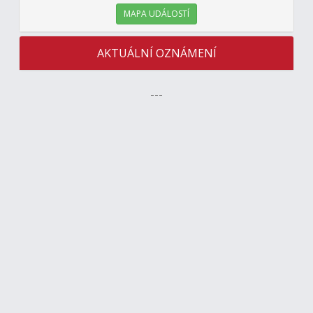
MAPA UDÁLOSTÍ
AKTUÁLNÍ OZNÁMENÍ
---