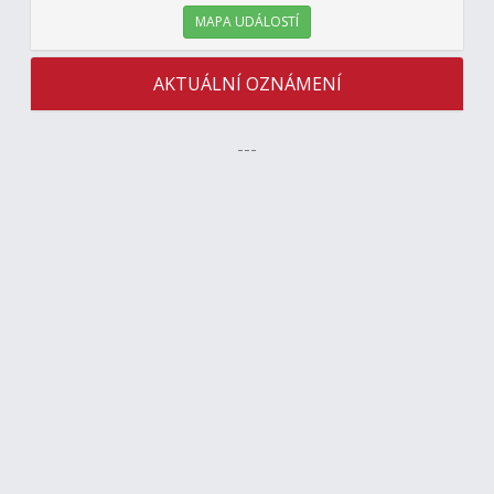
MAPA UDÁLOSTÍ
AKTUÁLNÍ OZNÁMENÍ
---