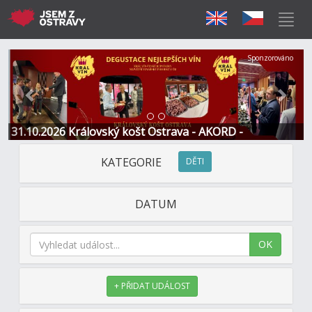
Předchozí
Další
Sponzorováno
31.10.2026 Královský košt Ostrava - AKORD -
Restaurace a Hotel
KATEGORIE
DĚTI
DATUM
OK
+ PŘIDAT UDÁLOST