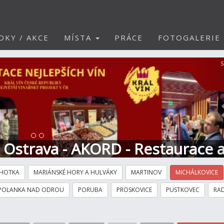
DKY / AKCE
MÍSTA
PRÁCE
FOTOGALERIE
S
t Ostrava - AKORD - Restaurace 
HOTKA
MARIÁNSKÉ HORY A HULVÁKY
MARTINOV
MICHÁLKOVICE
POLANKA NAD ODROU
PORUBA
PROSKOVICE
PUSTKOVEC
RAD