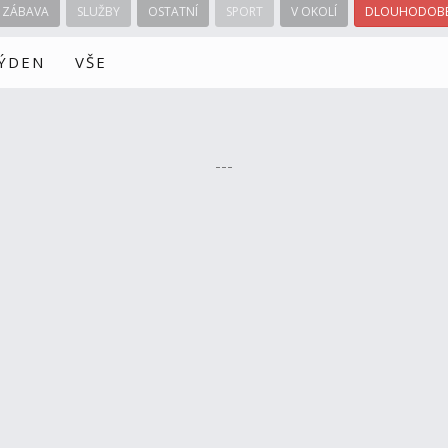
ZÁBAVA
SLUŽBY
OSTATNÍ
SPORT
V OKOLÍ
DLOUHODOBÉ
TÝDEN
VŠE
---