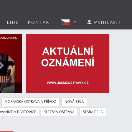
LIDÉ
KONTAKT
PŘIHLÁSIT
Další
ponzorováno
a
MORAVSKÁ OSTRAVA A PŘÍVOZ
NOVÁ BĚLÁ
VANICE A BARTOVICE
SLEZSKÁ OSTRAVA
STARÁ BĚLÁ