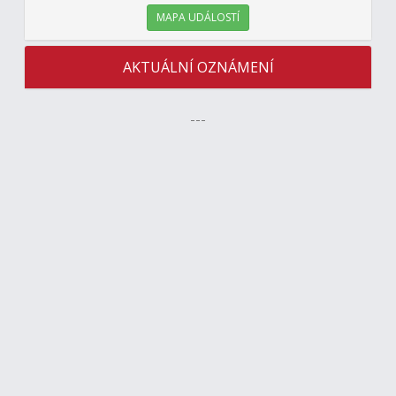
MAPA UDÁLOSTÍ
AKTUÁLNÍ OZNÁMENÍ
---