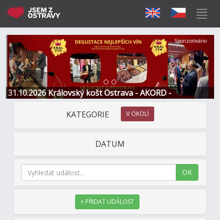
Předchozí
Další
Sponzorováno
31.10.2026 Královský košt Ostrava - AKORD -
Restaurace a Hotel
KATEGORIE
V OKOLÍ
DATUM
OK
+ PŘIDAT UDÁLOST