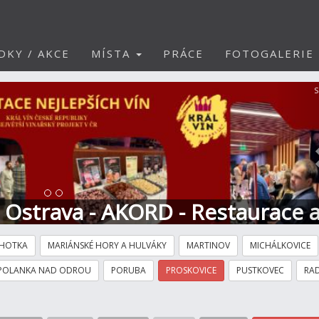
DKY / AKCE
MÍSTA
PRÁCE
FOTOGALERIE
S
t Ostrava - AKORD - Restaurace 
HOTKA
MARIÁNSKÉ HORY A HULVÁKY
MARTINOV
MICHÁLKOVICE
POLANKA NAD ODROU
PORUBA
PROSKOVICE
PUSTKOVEC
RAD