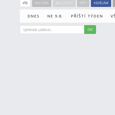
VŠE
KULTURA
JÍDLO & PITÍ
DĚTI
VZDĚLÁNÍ
DNES
NE 9.8.
PŘÍŠTÍ TÝDEN
V
OK