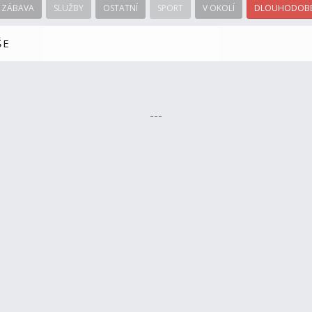
ZÁBAVA
SLUŽBY
OSTATNÍ
SPORT
V OKOLÍ
DLOUHODOBÉ
ŠE
---