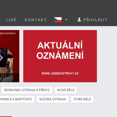
LIDÉ
KONTAKT
PŘIHLÁSIT
Další
ponzorováno
a
MORAVSKÁ OSTRAVA A PŘÍVOZ
NOVÁ BĚLÁ
VANICE A BARTOVICE
SLEZSKÁ OSTRAVA
STARÁ BĚLÁ