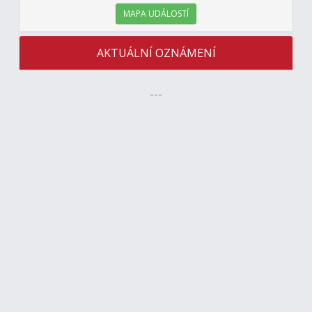
MAPA UDÁLOSTÍ
AKTUÁLNÍ OZNÁMENÍ
---