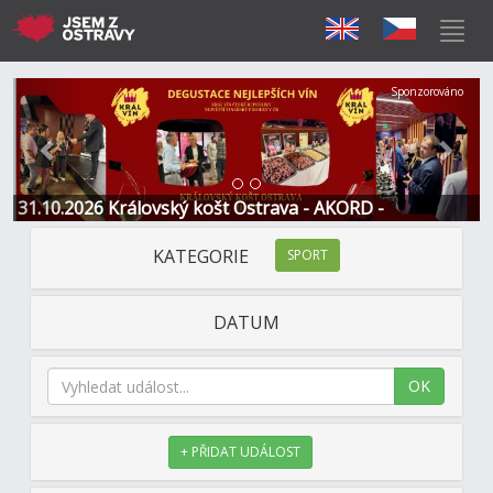
Předchozí
Další
Sponzorováno
31.10.2026 Královský košt Ostrava - AKORD -
Restaurace a Hotel
KATEGORIE
SPORT
DATUM
OK
+ PŘIDAT UDÁLOST