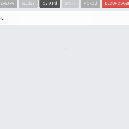
ZÁBAVA
SLUŽBY
OSTATNÍ
SPORT
V OKOLÍ
DLOUHODOBÉ
ŠE
---