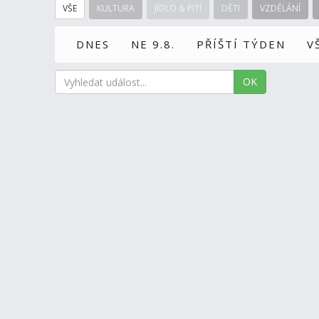
VŠE
KULTURA
JÍDLO & PITÍ
DĚTI
VZDĚLÁNÍ
DNES
NE 9.8.
PŘÍŠTÍ TÝDEN
V
OK