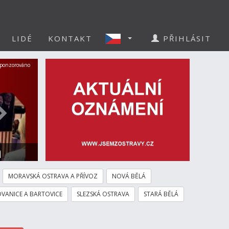
LIDÉ
KONTAKT
PŘIHLÁSIT
Další
ponzorováno
a
MORAVSKÁ OSTRAVA A PŘÍVOZ
NOVÁ BĚLÁ
VANICE A BARTOVICE
SLEZSKÁ OSTRAVA
STARÁ BĚLÁ