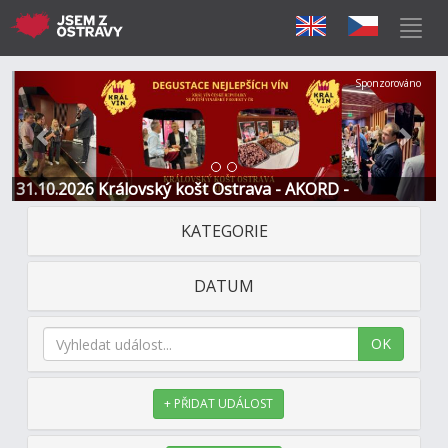
Předchozí
Další
Sponzorováno
31.10.2026 Královský košt Ostrava - AKORD -
Restaurace a Hotel
KATEGORIE
DATUM
OK
+ PŘIDAT UDÁLOST