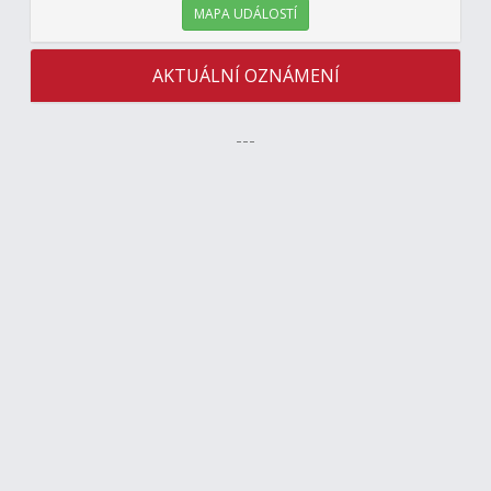
MAPA UDÁLOSTÍ
AKTUÁLNÍ OZNÁMENÍ
---