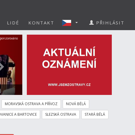
LIDÉ
KONTAKT
PŘIHLÁSIT
Další
ponzorováno
a
MORAVSKÁ OSTRAVA A PŘÍVOZ
NOVÁ BĚLÁ
VANICE A BARTOVICE
SLEZSKÁ OSTRAVA
STARÁ BĚLÁ