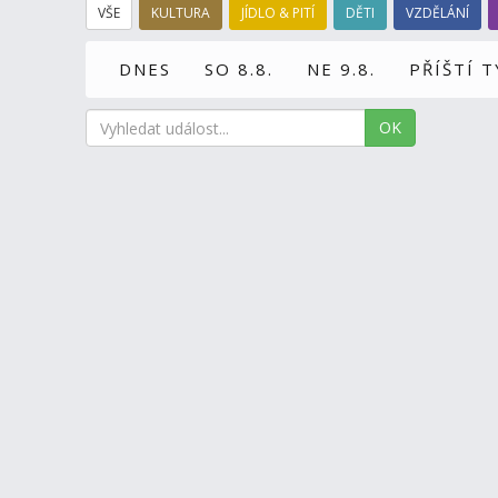
VŠE
KULTURA
JÍDLO & PITÍ
DĚTI
VZDĚLÁNÍ
DNES
SO 8.8.
NE 9.8.
PŘÍŠTÍ 
OK