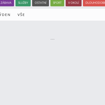
ZÁBAVA
SLUŽBY
OSTATNÍ
SPORT
V OKOLÍ
DLOUHODOBÉ
TÝDEN
VŠE
---