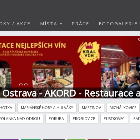
DKY / AKCE
MÍSTA
PRÁCE
FOTOGALERIE
S
t Ostrava - AKORD - Restaurace 
HOTKA
MARIÁNSKÉ HORY A HULVÁKY
MARTINOV
MICHÁLKOVICE
POLANKA NAD ODROU
PORUBA
PROSKOVICE
PUSTKOVEC
RAD