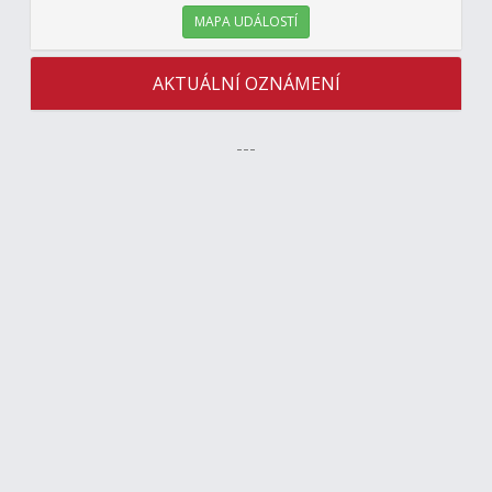
MAPA UDÁLOSTÍ
AKTUÁLNÍ OZNÁMENÍ
---