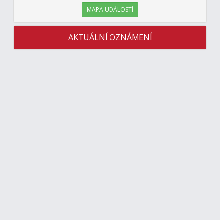
MAPA UDÁLOSTÍ
AKTUÁLNÍ OZNÁMENÍ
---