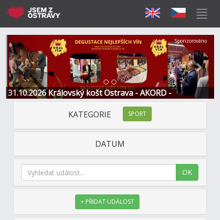
Předchozí
Další
Sponzorováno
31.10.2026 Královský košt Ostrava - AKORD -
Restaurace a Hotel
KATEGORIE
SPORT
DATUM
OK
+ PŘIDAT UDÁLOST