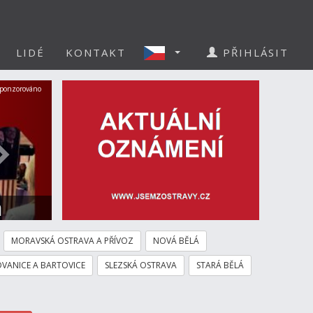
LIDÉ
KONTAKT
PŘIHLÁSIT
Další
ponzorováno
a
MORAVSKÁ OSTRAVA A PŘÍVOZ
NOVÁ BĚLÁ
VANICE A BARTOVICE
SLEZSKÁ OSTRAVA
STARÁ BĚLÁ