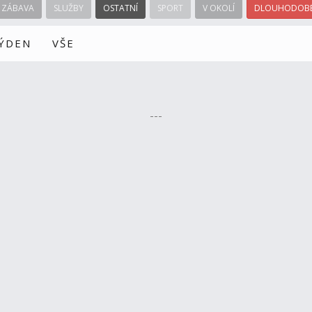
ZÁBAVA
SLUŽBY
OSTATNÍ
SPORT
V OKOLÍ
DLOUHODOBÉ
TÝDEN
VŠE
---