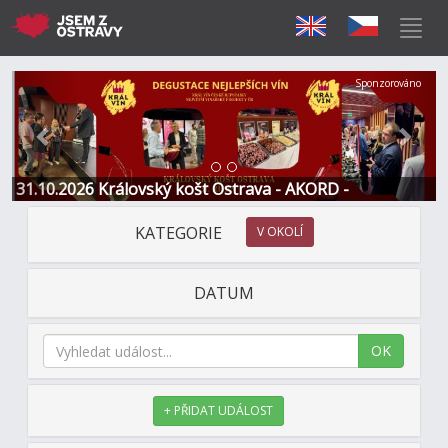
Předchozí
Další
Sponzorováno
31.10.2026 Královský košt Ostrava - AKORD -
Restaurace a Hotel
KATEGORIE
V OKOLÍ
DATUM
OK
+ PŘIDAT UDÁLOST