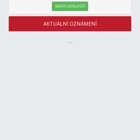
MAPA UDÁLOSTÍ
AKTUÁLNÍ OZNÁMENÍ
---