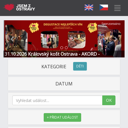
Předchozí
Další
Sponzorováno
31.10.2026 Královský košt Ostrava - AKORD -
Restaurace a Hotel
KATEGORIE
DĚTI
DATUM
OK
+ PŘIDAT UDÁLOST