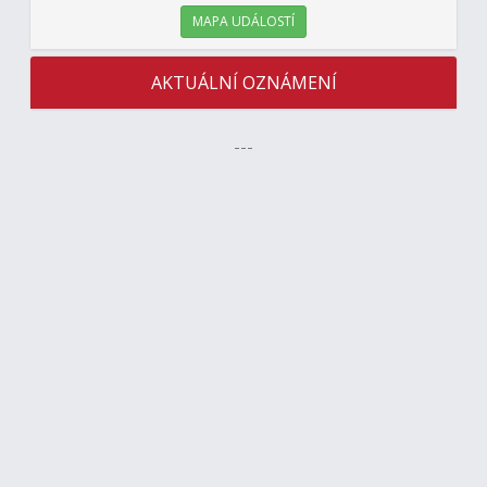
MAPA UDÁLOSTÍ
AKTUÁLNÍ OZNÁMENÍ
---