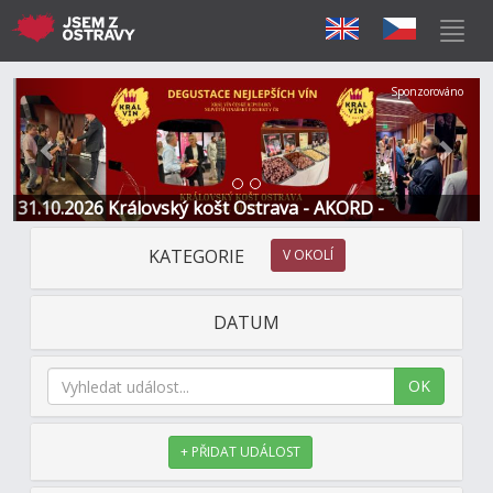
Předchozí
Další
Sponzorováno
31.10.2026 Královský košt Ostrava - AKORD -
Restaurace a Hotel
KATEGORIE
V OKOLÍ
DATUM
OK
+ PŘIDAT UDÁLOST