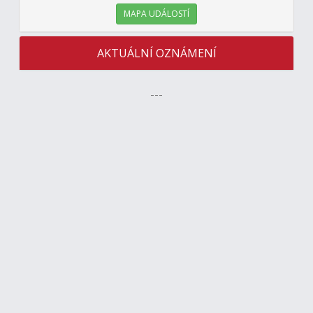
MAPA UDÁLOSTÍ
AKTUÁLNÍ OZNÁMENÍ
---