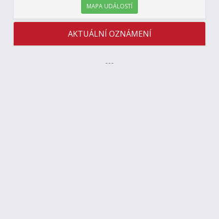
MAPA UDÁLOSTÍ
AKTUÁLNÍ OZNÁMENÍ
---